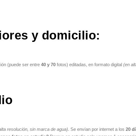
iores y domicilio:
ión (puede ser entre
40 y 70
fotos) editadas, en formato digital
(en al
dio
alta resolución, sin marca de agua)
. Se envían por internet a los
20 d