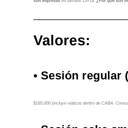
son impresas
en tamaño 13×18.
¿Por qué son m
Valores:
•
Sesión regular (
$185.000
(incluye viáticos dentro de CABA. Consu