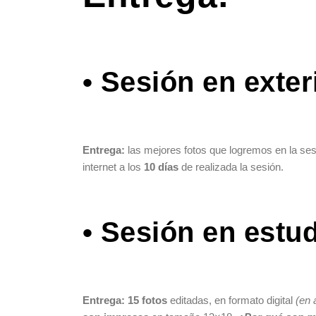
•
Sesión en exter
Entrega:
las mejores fotos que logremos en la ses
internet a los
10 días
de realizada la sesión.
•
Sesión en estu
Entrega: 15 fotos
editadas, en formato digital
(en 