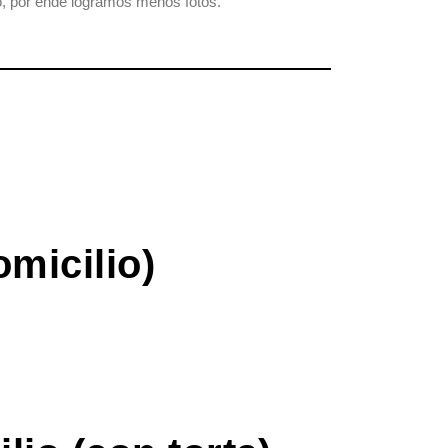
, por ende logramos menos fotos.
omicilio)