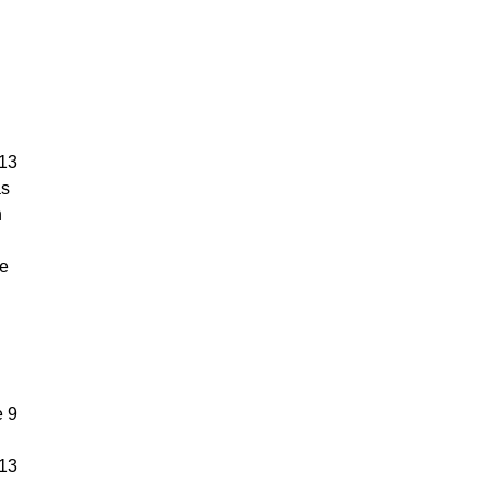
 13
ás
n
de
e 9
 13