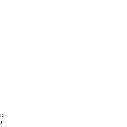
 13
ás