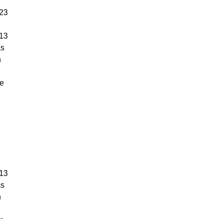
 23
 13
ás
n
de
 13
ás
n