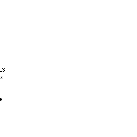
 13
ás
n
de